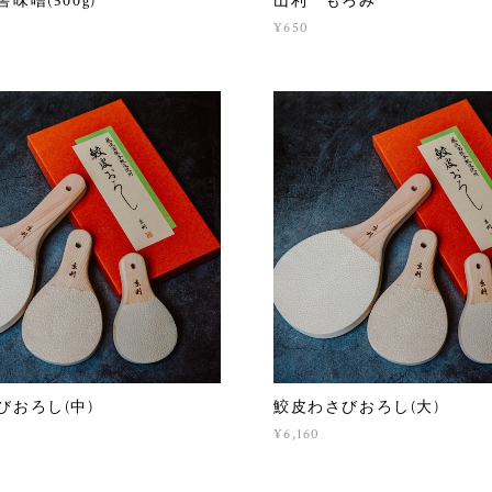
味噌(500g)
山利 もろみ
¥650
びおろし(中)
鮫皮わさびおろし(大)
¥6,160