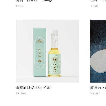
山利 赤味噌 (500g)
山利 田舎
¥980
¥730
山葵油(わさびオイル)
鮫皮わさ
¥1,200
¥4,510