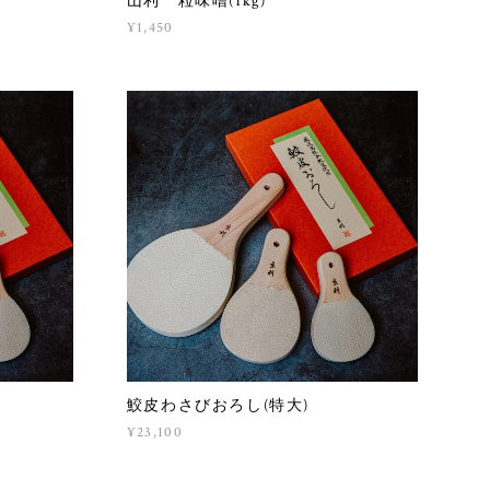
山利 粒味噌(1kg)
¥1,450
鮫皮わさびおろし(特大)
¥23,100