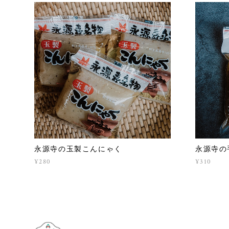
永源寺の玉製こんにゃく
永源寺の
¥280
¥310